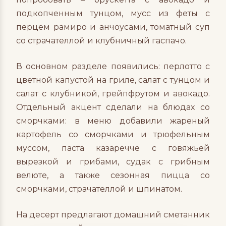
подкопченным тунцом, мусс из феты с
перцем рамиро и анчоусами, томатный суп
со страчателлой и клубничный гаспачо.
В основном разделе появились: перлотто с
цветной капустой на гриле, салат с тунцом и
салат с клубникой, грейпфрутом и авокадо.
Отдельный акцент сделали на блюдах со
сморчками: в меню добавили жареный
картофель со сморчками и трюфельным
муссом, паста казаречче с говяжьей
вырезкой и грибами, судак с грибным
велюте, а также сезонная пицца со
сморчками, страчателлой и шпинатом.
На десерт предлагают домашний сметанник