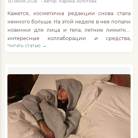
30 июля 2026
• Автор: Карина Золотова
Кажется, косметичка редакции снова стала
немного больше. На этой неделе в нее попали
новинки для лица и тела, летние лимитки,
интересные коллаборации и средства,
Читать статью →
которые уже хочется протестировать самим.
Лимитированный летний набор «Москвичка в
отпуске» из коллаборации «Москвичка» x RINK
Журнал «Москвичка» и бренд декоративной
косметики RINK выпустили в коллаборации
лимитированный набор «Москвичка в
отпуске». В набор вошли косметичка и масло
для тела с экстрактом помадного дерева
(аннато) и SPF 15, которое помогает придать
коже естественный бронзовый оттенок, легкое
сияние и одновременно защищает ее от