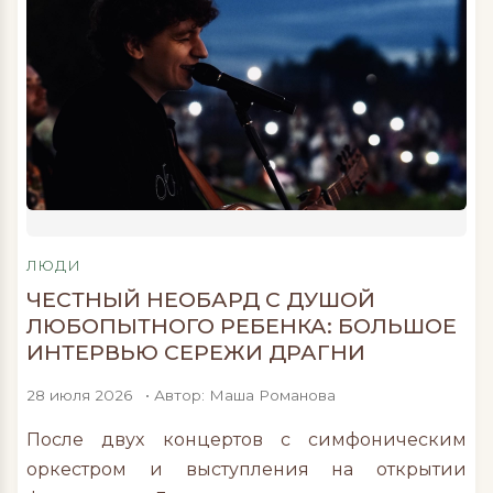
организм «просто немного перегрелся» или
«борется с чем-то легким». Однако
длительное повышение температуры без
очевидных причин — это сигнал, который не
стоит игнорировать. Температура тела
является одним из важнейших показателей
работы иммунной системы. Ее повышение
означает, что организм реагирует на
определенный внутренний процесс. И далеко
ЛЮДИ
не всегда речь идет о простуде или […]
ЧЕСТНЫЙ НЕОБАРД С ДУШОЙ
ЛЮБОПЫТНОГО РЕБЕНКА: БОЛЬШОЕ
ИНТЕРВЬЮ СЕРЕЖИ ДРАГНИ
28 июля 2026
• Автор: Маша Романова
После двух концертов с симфоническим
оркестром и выступления на открытии