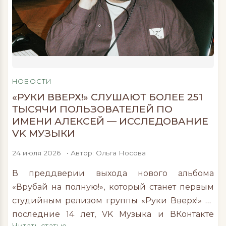
Именно поэтому будущей маме так важно
принимать препараты, содержащие кальций.
Зубы каждого человека уникальны. Уникально
все: расположение относительно друг друга,
форма и размер […]
НОВОСТИ
«РУКИ ВВЕРХ!» СЛУШАЮТ БОЛЕЕ 251
ТЫСЯЧИ ПОЛЬЗОВАТЕЛЕЙ ПО
ИМЕНИ АЛЕКСЕЙ — ИССЛЕДОВАНИЕ
VK МУЗЫКИ
24 июля 2026
• Автор: Ольга Носова
В преддверии выхода нового альбома
«Врубай на полную!», который станет первым
студийным релизом группы «Руки Вверх!» за
последние 14 лет, VK Музыка и ВКонтакте