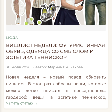
МОДА
ВИШЛИСТ НЕДЕЛИ: ФУТУРИСТИЧНАЯ
ОБУВЬ, ОДЕЖДА СО СМЫСЛОМ И
ЭСТЕТИКА ТЕННИСКОР
30 июля 2026
• Автор: Марина Вишнякова
Новая неделя – новый повод обновить
вишлист. В этот раз собрали вещи, которые
можно легко вписать в повседневный
гардероб: вещи в эстетике теннискор,
Читать статью →
необычную обувь и айтемы со смыслом.
Листаем и выбираем своих фаворитов.