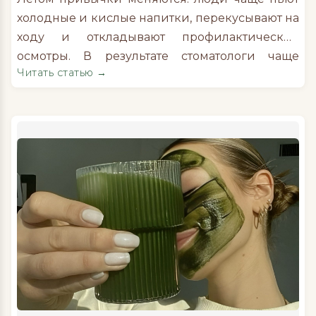
холодные и кислые напитки, перекусывают на
ходу и откладывают профилактические
осмотры. В результате стоматологи чаще
Читать статью →
сталкиваются с жалобами на чувствительность
зубов, сколы эмали и обострение заболеваний
полости рта. Врач-стоматолог-терапевт сети
стоматологий «Команда Мечты» Анастасия
Крылова рассказывает, какие летние
привычки чаще других становятся причиной
обращения к врачу. 1. Пить лимонад […]