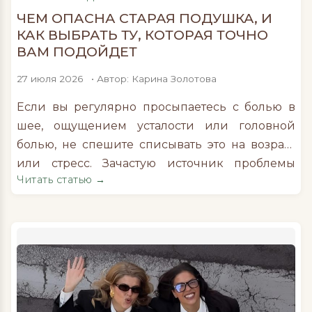
ЧЕМ ОПАСНА СТАРАЯ ПОДУШКА, И
КАК ВЫБРАТЬ ТУ, КОТОРАЯ ТОЧНО
ВАМ ПОДОЙДЕТ
27 июля 2026
• Автор: Карина Золотова
Если вы регулярно просыпаетесь с болью в
шее, ощущением усталости или головной
болью, не спешите списывать это на возраст
или стресс. Зачастую источник проблемы
Читать статью →
оказывается буквально под головой. Со
временем подушка теряет форму, перестает
поддерживать голову и шею, а в некоторых
случаях становится местом скопления
аллергенов. В результате самочувствие
ухудшается, а истинная причина этого
остается незамеченной. Вместе с Антониной