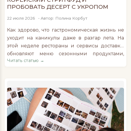
ПРОБОВАТЬ ДЕСЕРТ С УКРОПОМ
22 июля 2026
• Автор: Полина Корбут
Как здорово, что гастрономическая жизнь не
уходит на каникулы даже в разгар лета. На
этой неделе рестораны и сервисы доставки
обновляют меню сезонными продуктами,
Читать статью →
запускают гастрономические коллаборации,
устраивают ужины с приглашенными шефами
и предлагают новые поводы выйти за
пределы привычных маршрутов. Попробовать
новинки летнего меню от КуулКлевер Сеть
КуулКлевер представила сезонную линейку
готовых блюд, созданную специально для
летней жары. В меню сделали ставку на
легкие рецепты из натуральных