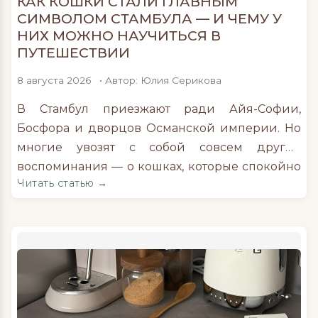
КАК КОШКИ СТАЛИ ГЛАВНЫМ
СИМВОЛОМ СТАМБУЛА — И ЧЕМУ У
НИХ МОЖНО НАУЧИТЬСЯ В
ПУТЕШЕСТВИИ
8 августа 2026
• Автор: Юлия Серикова
В Стамбул приезжают ради Айя-Софии,
Босфора и дворцов Османской империи. Но
многие увозят с собой совсем другие
воспоминания — о кошках, которые спокойно
Читать статью →
спят на ступенях мечетей, встречают
пассажиров у паромов и будто живут в одном
ритме с городом. Ко Всемирному дню кошек,
который по всему земному шару отмечают 8
августа, Министерство культуры и туризма […]