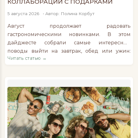
КОЛЛАБОРАЦИИ С ПОДАРКАМИ
5 августа 2026
• Автор: Полина Корбут
Август продолжает радовать
гастрономическими новинками. В этом
дайджесте собрали самые интересные
поводы выйти на завтрак, обед или ужин:
Читать статью →
сезонные меню с лисичками и персиками,
летние коллаборации ресторанов, необычные
продукты, новые гастропроекты и фестивали,
которые стоит успеть посетить до конца лета.
На онлайн-платформе Dealicious появились
полезные масла холодного отжима На
маркетплейсе Dealicious, основанном бьюти-
инфлюенсером Айрин Сигал, […]