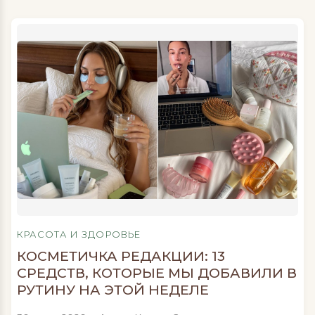
Полимерные клоги Marble в цвете металлик
из коллаборации Hikes и Kixbox Хром,
металлик и немного неона – в коллаборации
Hikes и Kixbox собрано все, что мы так любим в
городской эстетике. Релиз клогов Marble
открывает серию проектов к двадцатилетию
Kixbox, а главным акцентом здесь стали
металлические съемные значки в виде
римских цифр XX, отсылающие к юбилею.
Сама модель отлично подойдет для города,
поездок и путешествий. Клоги сделаны […]
КРАСОТА И ЗДОРОВЬЕ
КОСМЕТИЧКА РЕДАКЦИИ: 13
СРЕДСТВ, КОТОРЫЕ МЫ ДОБАВИЛИ В
РУТИНУ НА ЭТОЙ НЕДЕЛЕ