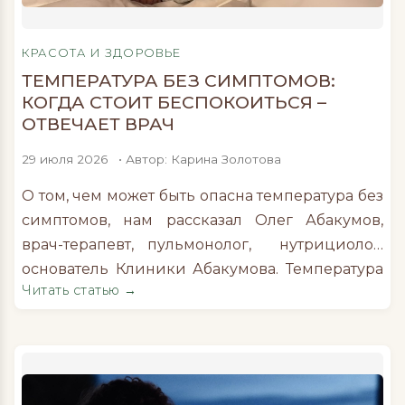
солнца. Формула сочетает ухаживающие
компоненты — экстракт аннато, а также
аргановое и кунжутное масла, богатые
КРАСОТА И ЗДОРОВЬЕ
витамином […]
ТЕМПЕРАТУРА БЕЗ СИМПТОМОВ:
КОГДА СТОИТ БЕСПОКОИТЬСЯ –
ОТВЕЧАЕТ ВРАЧ
29 июля 2026
• Автор: Карина Золотова
О том, чем может быть опасна температура без
симптомов, нам рассказал Олег Абакумов,
врач-терапевт, пульмонолог, нутрициолог,
основатель Клиники Абакумова. Температура
Читать статью →
37–37, 5 °С без кашля, насморка или боли часто
воспринимается как что-то незначительное.
Многие продолжают вести свой привычный
образ жизни: работать, заниматься спортом,
откладывая визит к врачу, считая, что