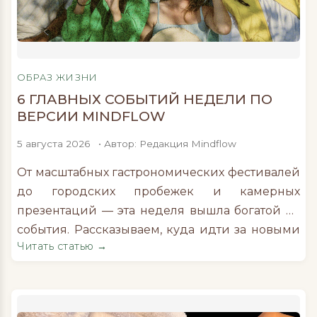
ОБРАЗ ЖИЗНИ
6 ГЛАВНЫХ СОБЫТИЙ НЕДЕЛИ ПО
ВЕРСИИ MINDFLOW
5 августа 2026
• Автор: Редакция Mindflow
От масштабных гастрономических фестивалей
до городских пробежек и камерных
презентаций — эта неделя вышла богатой на
события. Рассказываем, куда идти за новыми
Читать статью →
впечатлениями, вкусной едой, музыкой и
интересными знакомствами. Открытие
фестиваля «Баланс вкуса и ритма» В Москве
открылся гастрономический фестиваль