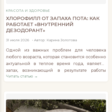
КРАСОТА И ЗДОРОВЬЕ
ХЛОРОФИЛЛ ОТ ЗАПАХА ПОТА: КАК
РАБОТАЕТ «ВНУТРЕННИЙ
ДЕЗОДОРАНТ»
31 июля 2026
• Автор: Карина Золотова
Одной из важных проблем для человека
любого возраста, которая становится особенно
актуальной в теплое время года, является
запах, возникающий в результате работы
Читать статью →
активных кожных желез. В отдельных зонах
тела – под мышками, в паху, в области стоп –
такой запах может быть довольно
выраженным и неприятным. Зачастую
регулярная гигиена не дает полного
ощущения чистоты и […]