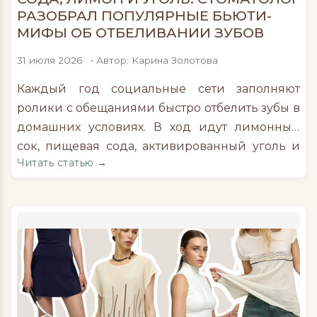
РАЗОБРАЛ ПОПУЛЯРНЫЕ БЬЮТИ-
МИФЫ ОБ ОТБЕЛИВАНИИ ЗУБОВ
31 июля 2026
• Автор: Карина Золотова
Каждый год социальные сети заполняют
ролики с обещаниями быстро отбелить зубы в
домашних условиях. В ход идут лимонный
сок, пищевая сода, активированный уголь и
Читать статью →
даже их комбинации. Авторы подобных
советов демонстрируют мгновенный
результат, однако стоматологи
предупреждают: после таких экспериментов,
визуальная белизна может оказаться
следствием повреждения поверхности зубов.
Главная проблема домашних рецептов в том,
что они […]