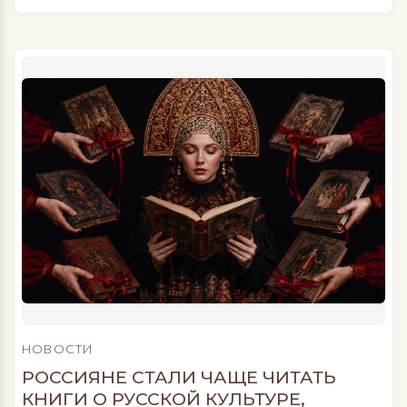
в уходе, а в содержимом вашей тарелки.
Бьюти-блогер и нутрициолог Мари Эст (Mari
EST), которая в свои 45 лет и статусе мамы
двоих детей выглядит […]
НОВОСТИ
РОССИЯНЕ СТАЛИ ЧАЩЕ ЧИТАТЬ
КНИГИ О РУССКОЙ КУЛЬТУРЕ,