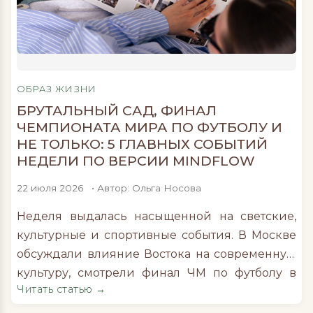
ингредиентов без консервантов и
искусственных добавок, поэтому срок
хранения большинства позиций не
превышает четырех суток. Благодаря системе
предзаказа блюда доставляются покупателям
ОБРАЗ ЖИЗНИ
напрямую с производства, минуя длительное
БРУТАЛЬНЫЙ САД, ФИНАЛ
хранение на витринах. Главным героем
ЧЕМПИОНАТА МИРА ПО ФУТБОЛУ И
летнего […]
НЕ ТОЛЬКО: 5 ГЛАВНЫХ СОБЫТИЙ
НЕДЕЛИ ПО ВЕРСИИ MINDFLOW
22 июля 2026
• Автор: Ольга Носова
Неделя выдалась насыщенной на светские,
культурные и спортивные события. В Москве
обсуждали влияние Востока на современную
культуру, смотрели финал ЧМ по футболу в
Читать статью →
компании звезд спорта и шоу-бизнеса,
тестировали бьюти-новинки и проводили