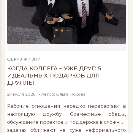
Завадской, травматологом-ортопедом первой
профессиональной сети ортопедических
салонов ОРТЕКА разбираемся, как
неправильно подобранная подушка влияет на
качество сна. Что происходит, когда подушка
теряет форму Во время сна позвоночник
должен сохранять физиологически
правильное положение, а мышцы —
ОБРАЗ ЖИЗНИ
полностью расслабляться, чтобы организм мог
КОГДА КОЛЛЕГА – УЖЕ ДРУГ: 5
полноценно восстановиться […]
ИДЕАЛЬНЫХ ПОДАРКОВ ДЛЯ
ДРУЛЛЕГ
27 июля 2026
• Автор: Ольга Носова
Рабочие отношения нередко перерастают в
настоящую дружбу. Совместные обеды,
обсуждение проектов и поддержка в сложных
задачах сближают не хуже неформального