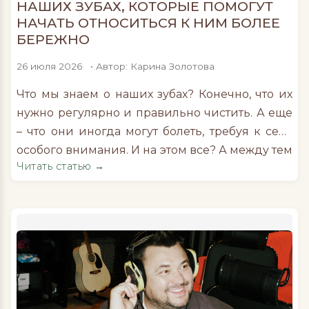
НАШИХ ЗУБАХ, КОТОРЫЕ ПОМОГУТ
НАЧАТЬ ОТНОСИТЬСЯ К НИМ БОЛЕЕ
БЕРЕЖНО
26 июля 2026
• Автор: Карина Золотова
Что мы знаем о наших зубах? Конечно, что их
нужно регулярно и правильно чистить. А еще
– что они иногда могут болеть, требуя к себе
особого внимания. И на этом все? А между тем
Читать статью →
зубы – явление совершенно уникальное. Мы
попросили врача-стоматолога-хирурга,
ортопеда и главного врача клиники Dr.Minko
Dental Clinic Вячеслава Минко собрать 10
неочевидных фактов о зубах, которые точно
вас удивят. Зубы прорезываются в шесть
месяцев (или чуть позже), но формируются
они до рождения ребенка, в утробе матери.