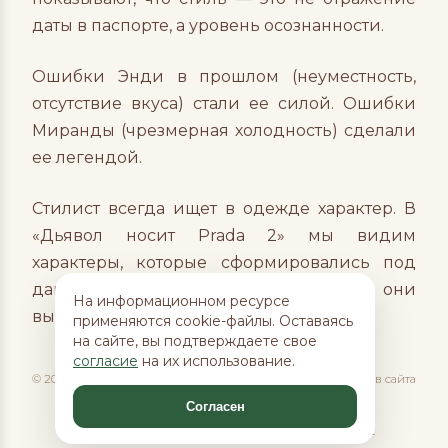
даты в паспорте, а уровень осознанности.
Ошибки Энди в прошлом (неуместность,
отсутствие вкуса) стали ее силой. Ошибки
Миранды (чрезмерная холодность) сделали
ее легендой.
Стилист всегда ищет в одежде характер. В
«Дьявол носит Prada 2» мы видим
характеры, которые сформировались под
давлением времени. И, честно говоря, они
На информационном ресурсе
выглядят дороже любого кутюра.
применяются cookie-файлы. Оставаясь
на сайте, вы подтверждаете свое
согласие
на их использование.
© 2026 MindFlow, 18+. Любое воспроизведение материалов сайта
без разрешения редакции воспрещается
Согласен
ПОЛИТИКА КОНФИДЕНЦИАЛЬНОСТИ
|
ПОЛИТИКА ИСПОЛЬЗОВАНИЯ COOKIE