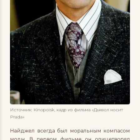
Источник: Kinopoisk, кадр из фильма «Дьявол носит
Prada»
Найджел всегда был моральным компасом
моды. В первом фильме он олицетворял